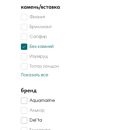
Бело-желт
камень/вставка
Фианит
Бриллиант
Сапфир
Без камней
Изумруд
Топаз лондон
Показать все
Топаз
Аметист
бренд
Изумруд г/т
Aquamarine
Гранат
Алькор
Раух-топаз
Del`ta
Агат