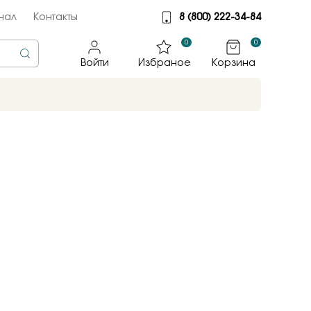
нал
Контакты
8 (800) 222-34-84
0
0
Войти
Избраное
Корзина
rine
тмет
illiant
jewelry
яные крылья
к
ные традиции
sky