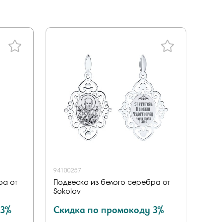
ал
tones
a
енциальности
liano
дерн
ace
ills
v
ezioso
94100257
ра от
Подвеска из белого серебра от
or you
Sokolov
mith
 3%
Скидка по промокоду 3%