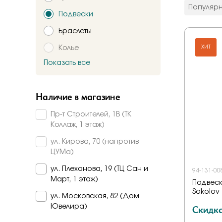
цвет мета
Популяр
Подвески
Красное
Комбинир
Браслеты
Белое
Колье
Подтверждаю,
ХИТ
Желтое
Красно-б
Показать все
Брошь
Бело-желт
Заказать
Часы
Наличие в магазине
Шнурки
Пр-т Строителей, 1В (ТК
Прочее
Коллаж, 1 этаж)
Пирсинг
ул. Кирова, 70 (напротив
ЦУМа)
ул. Плеханова, 19 (ТЦ Сан и
94-131-00
Март, 1 этаж)
Подвеск
Sokolov
ул. Московская, 82 (Дом
Скидк
Ювелира)