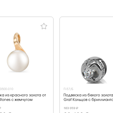
-0500-010
П-57/Б
ка из красного золота от
Подвеска из белого золота
Stones с жемчугом
Graf Кольцов с бриллиант
₽
103 959 ₽