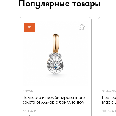
Популярные товары
ХИТ
34834-100
03-1-739
Подвеска из комбинированного
Подвес
золота от Алькор с бриллиантом
Magic 
56 156 ₽
108 966 