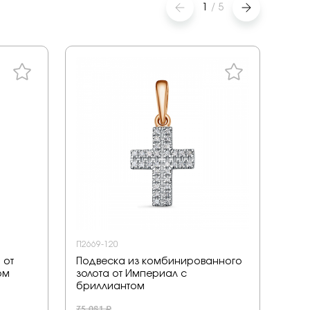
1
/
5
П2669-120
8075
 от
Подвеска из комбинированного
Под
ом
золота от Империал с
Елиз
бриллиантом
6 030
75 081 ₽