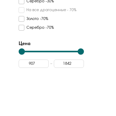
Серебро -30%
Кварц синтетический
Veronika
На все драгоценные - 70%
Куб. цирконий
Madde
Золото -70%
Турмалин синтетический
Арина
Серебро -70%
Дерево граб
Арт-модерн
Топаз swiss
Цена
Carlin
Vesna
Rose Grace
Dewi
Berger
Лена томми
Grigoriev
Primo prezioso
Era