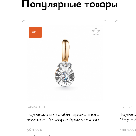
Популярные товары
ХИТ
34834-100
03-1-739
Подвеска из комбинированного
Подвес
золота от Алькор с бриллиантом
Magic 
56 156 ₽
108 966 