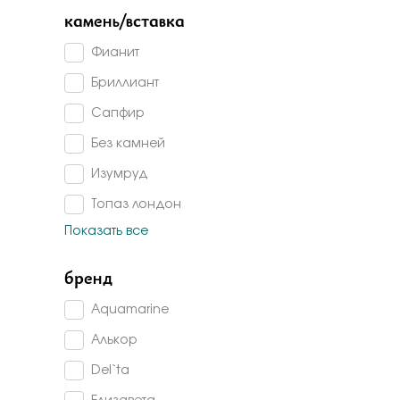
Бело-желт
камень/вставка
Фианит
Бриллиант
Сапфир
Без камней
Изумруд
Топаз лондон
Показать все
Топаз
Аметист
бренд
Изумруд г/т
Aquamarine
Гранат
Алькор
Раух-топаз
Del`ta
Агат