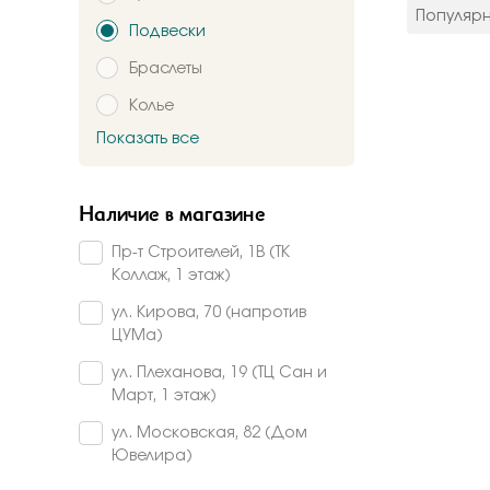
цвет мета
Популяр
Подвески
Красное
Комбинир
Браслеты
Белое
Колье
Подтверждаю,
Желтое
Красно-б
Показать все
Брошь
Бело-желт
Заказать
Часы
Наличие в магазине
Шнурки
Пр-т Строителей, 1В (ТК
Прочее
Коллаж, 1 этаж)
Пирсинг
ул. Кирова, 70 (напротив
ЦУМа)
ул. Плеханова, 19 (ТЦ Сан и
Март, 1 этаж)
ул. Московская, 82 (Дом
Ювелира)