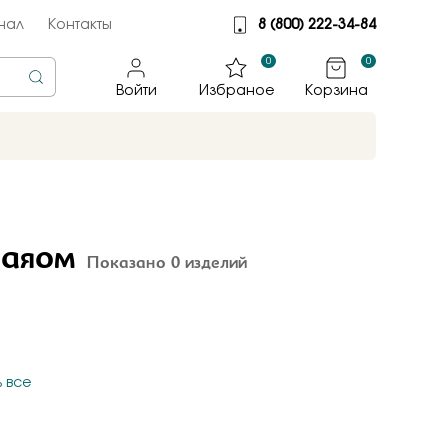
нал
Контакты
8 (800) 222-34-84
0
0
Войти
Избраное
Корзина
rine
тмет
каяом
Показано 0 изделий
illiant
jewelry
яные крылья
к
 все
ные традиции
sky