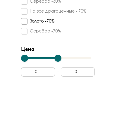
Серебро -30%
Кварц синтетический
Veronika
На все драгоценные - 70%
Куб. цирконий
Madde
Золото -70%
Шпинель синтетическая
Арина
Серебро -70%
Турмалин синтетический
Арт-модерн
Дерево граб
Цена
Carlin
Топаз swiss
Vesna
Rose Grace
Dewi
Berger
Лена томми
Grigoriev
Primo prezioso
Era