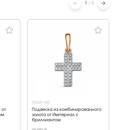
1
/
5
П2669-120
8075
 от
Подвеска из комбинированного
Под
ом
золота от Империал с
Елиз
бриллиантом
6 030
75 081 ₽