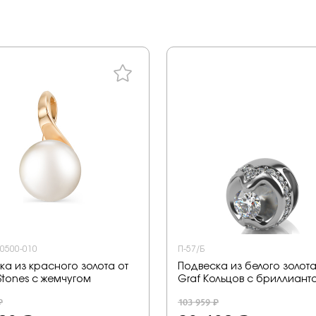
-0500-010
П-57/Б
ка из красного золота от
Подвеска из белого золота
Stones с жемчугом
Graf Кольцов с бриллиант
₽
103 959 ₽