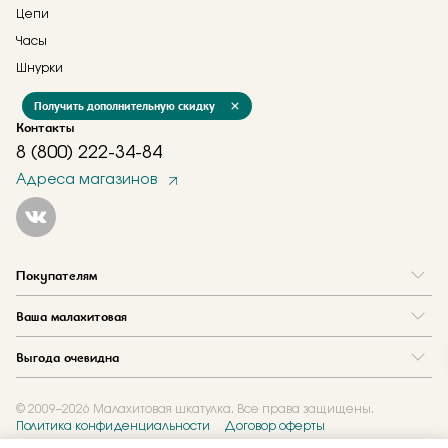
Цепи
Часы
Шнурки
Получить дополнительную скидку
Контакты
8 (800) 222-34-84
Адреса магазинов
Покупателям
Вопрос и ответ
Ваша малахитовая
Доставка и оплата
О нас
Как купить в кредит
Выгода очевидна
Где купить
Как оформить заказ
Программа лояльности
Отзывы
Акции
Новости
© 2009–2026 Малахитовая шкатулка. Все права защищены.
Политика конфиденциальности
Договор оферты
Обмен и скупка
Журнал