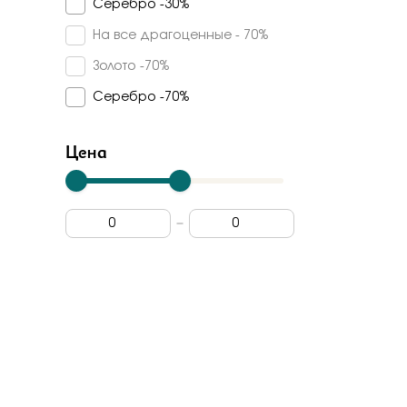
Серебро -30%
Муассанит
Veronika
На все драгоценные - 70%
Кварц синтетический
Madde
Золото -70%
Куб. цирконий
Арина
Серебро -70%
Турмалин синтетический
Арт-модерн
Дерево граб
Цена
Carlin
Топаз swiss
Vesna
Rose Grace
Dewi
Berger
Лена томми
Grigoriev
Primo prezioso
Era