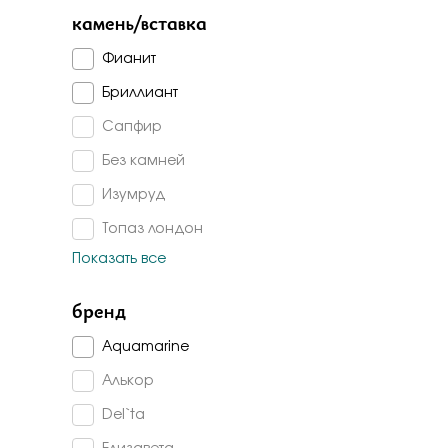
Бело-желт
камень/вставка
Фианит
Бриллиант
Сапфир
Без камней
Изумруд
Топаз лондон
Показать все
Топаз
Аметист
бренд
Изумруд г/т
Aquamarine
Гранат
Алькор
Раух-топаз
Del`ta
Агат