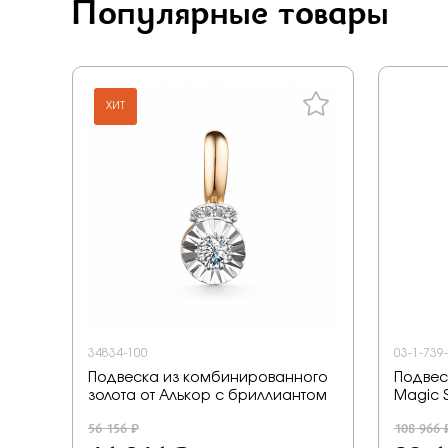
Популярные товары
ХИТ
34834-100
03-1-739
Подвеска из комбинированного
Подвес
золота от Алькор с бриллиантом
Magic 
56 156 ₽
108 966 