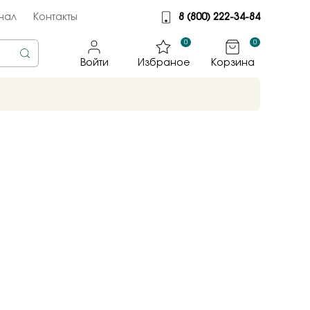
нал
Контакты
8 (800) 222-34-84
0
0
Войти
Избраное
Корзина
rine
тмет
illiant
jewelry
яные крылья
к
ные традиции
sky