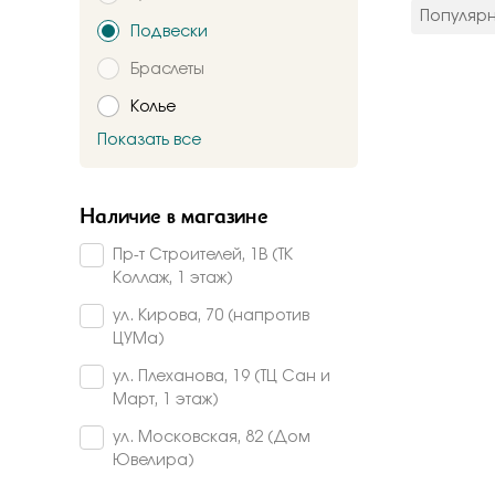
цвет мета
Популяр
Подвески
Красное
Комбинир
Браслеты
Белое
Колье
Подтверждаю,
Желтое
Красно-б
Показать все
Брошь
Бело-желт
Заказать
Часы
Наличие в магазине
Шнурки
Пр-т Строителей, 1В (ТК
Прочее
Коллаж, 1 этаж)
Пирсинг
ул. Кирова, 70 (напротив
ЦУМа)
ул. Плеханова, 19 (ТЦ Сан и
Март, 1 этаж)
ул. Московская, 82 (Дом
Ювелира)