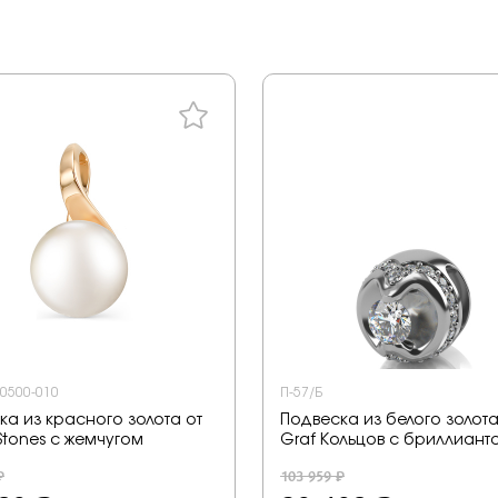
-0500-010
П-57/Б
ка из красного золота от
Подвеска из белого золота
Stones с жемчугом
Graf Кольцов с бриллиант
₽
103 959 ₽