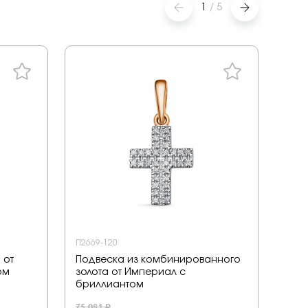
1
/
5
П2669-120
8075
 от
Подвеска из комбинированного
Под
ом
золота от Империал с
Елиз
бриллиантом
6 030
75 081 ₽