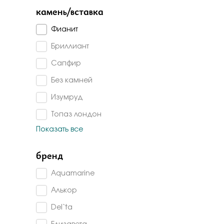
Бело-желт
камень/вставка
Фианит
Бриллиант
Сапфир
Без камней
Изумруд
Топаз лондон
Показать все
Топаз
Аметист
бренд
Изумруд г/т
Aquamarine
Гранат
Алькор
Раух-топаз
Del`ta
Агат