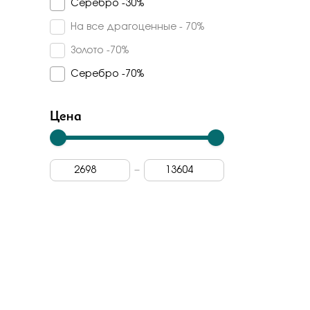
Серебро -30%
Кварц синтетический
Veronika
На все драгоценные - 70%
Куб. цирконий
Madde
Золото -70%
Турмалин синтетический
Арина
Серебро -70%
Дерево граб
Арт-модерн
Топаз swiss
Цена
Carlin
Vesna
Rose Grace
Dewi
Berger
Лена томми
Grigoriev
Primo prezioso
Era