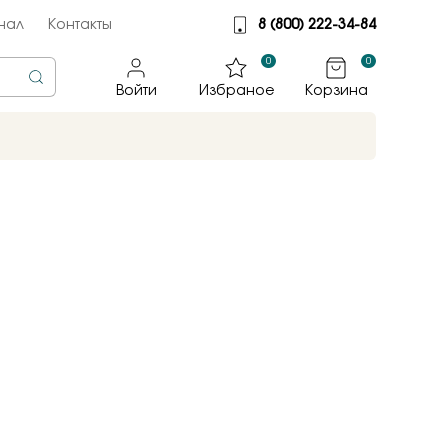
нал
Контакты
8 (800) 222-34-84
0
0
Войти
Избраное
Корзина
rine
тмет
illiant
jewelry
яные крылья
к
ные традиции
sky