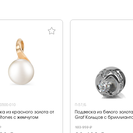
-0500-010
П-57/Б
ка из красного золота от
Подвеска из белого золота
Stones с жемчугом
Graf Кольцов с бриллиант
₽
103 959 ₽