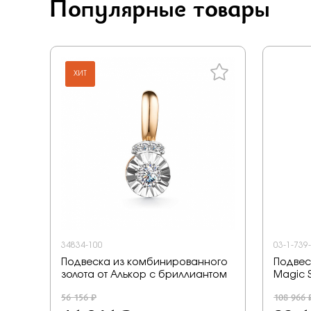
Популярные товары
ХИТ
34834-100
03-1-739
Подвеска из комбинированного
Подвес
золота от Алькор с бриллиантом
Magic 
56 156 ₽
108 966 