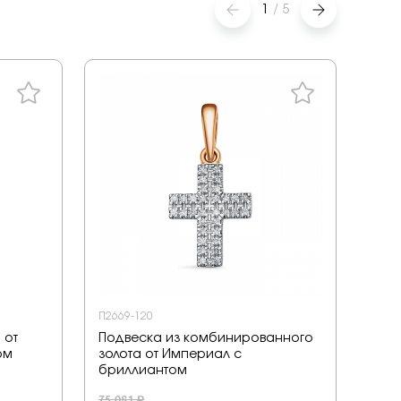
1
/
5
П2669-120
8075
 от
Подвеска из комбинированного
Под
ом
золота от Империал с
Елиз
бриллиантом
6 030
75 081 ₽