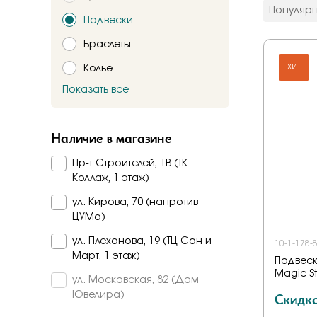
цвет мета
Популяр
Подвески
Красное
Комбинир
Браслеты
Белое
Колье
Подтверждаю,
ХИТ
Желтое
Красно-б
Показать все
Брошь
Бело-желт
Заказать
Часы
Наличие в магазине
Шнурки
Пр-т Строителей, 1В (ТК
Прочее
Коллаж, 1 этаж)
Пирсинг
ул. Кирова, 70 (напротив
ЦУМа)
ул. Плеханова, 19 (ТЦ Сан и
10-1-178-
Март, 1 этаж)
Подвеск
Magic S
ул. Московская, 82 (Дом
Скидк
Ювелира)