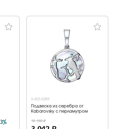
ал
tones
a
енциальности
liano
дерн
ace
ills
v
ezioso
3-433-6289
Подвеска из серебра от
or you
Kabarovsky с перламутром
mith
 3%
10 140 ₽
3 042 ₽