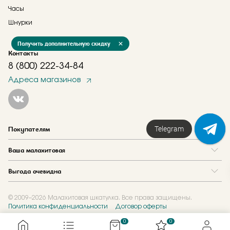
Часы
Шнурки
Получить дополнительную скидку
Контакты
8 (800) 222-34-84
Адреса магазинов
Telegram
Покупателям
Вопрос и ответ
Ваша малахитовая
Доставка и оплата
О нас
Как купить в кредит
Выгода очевидна
Где купить
Как оформить заказ
Программа лояльности
Отзывы
Акции
Новости
© 2009–2026 Малахитовая шкатулка. Все права защищены.
Политика конфиденциальности
Договор оферты
Обмен и скупка
Журнал
Подарочные сертификаты
0
0