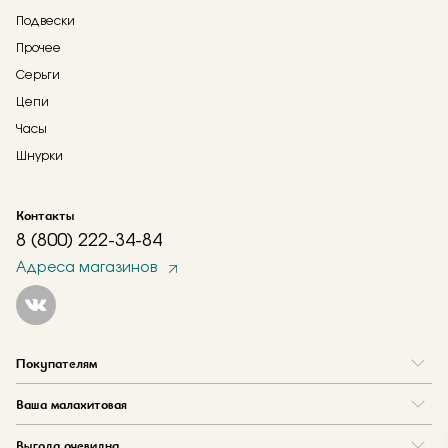
Подвески
Прочее
Серьги
Цепи
Часы
Шнурки
Контакты
8 (800) 222-34-84
Адреса магазинов
Покупателям
Вопрос и ответ
Ваша малахитовая
Доставка и оплата
О нас
Как купить в кредит
Выгода очевидна