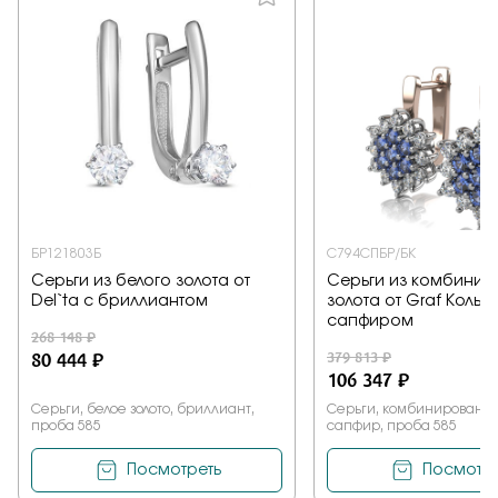
БР121803Б
С794СПБР/БК
Серьги из белого золота от
Серьги из комбинир
Del`ta с бриллиантом
золота от Graf Кольц
сапфиром
268 148 ₽
80 444 ₽
379 813 ₽
106 347 ₽
Серьги, белое золото, бриллиант,
Серьги, комбинированное
проба 585
сапфир, проба 585
Посмотреть
Посмотре