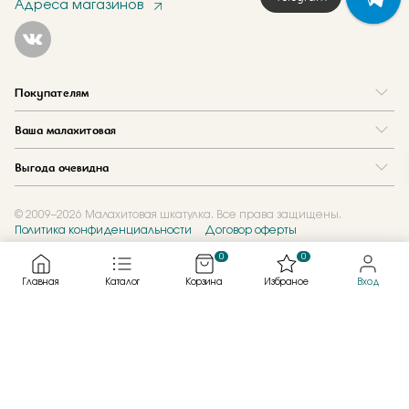
Адреса магазинов
Покупателям
Вопрос и ответ
Ваша малахитовая
Доставка и оплата
О нас
Как купить в кредит
Выгода очевидна
Где купить
Как оформить заказ
Программа лояльности
Отзывы
Акции
Новости
© 2009–2026 Малахитовая шкатулка. Все права защищены.
Политика конфиденциальности
Договор оферты
Обмен и скупка
Журнал
Подарочные сертификаты
0
0
Главная
Каталог
Корзина
Избраное
Вход
Created by
Каталог