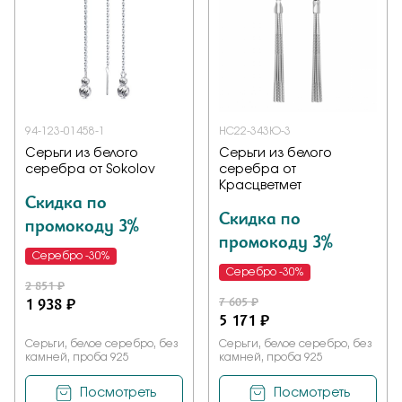
Заказать
Подтверждаю, что я ознакомлен и согласен с условиями
политики конфиденциальности
94-123-01458-1
НС22-343Ю-3
Серьги из белого
Серьги из белого
серебра от Sokolov
серебра от
Отправить
Красцветмет
Скидка по
Скидка по
промокоду 3%
промокоду 3%
Серебро -30%
Серебро -30%
2 851 ₽
1 938 ₽
7 605 ₽
5 171 ₽
Серьги, белое серебро, без
Серьги, белое серебро, без
камней, проба 925
камней, проба 925
Посмотреть
Посмотреть