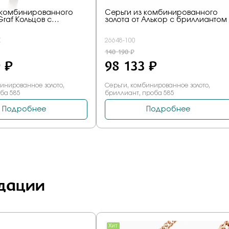
дации