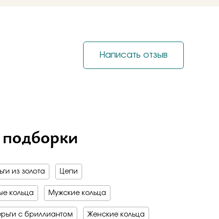
на обручальные
е драгоценные - 70%
о -70%
 мед
бро -70%
бро -30%
е драгоценные - 70%
Написать отзыв
о -70%
бро -70%
 подборки
ги из золота
Цепи
е кольца
Мужские кольца
рьги с бриллиантом
Женские кольца