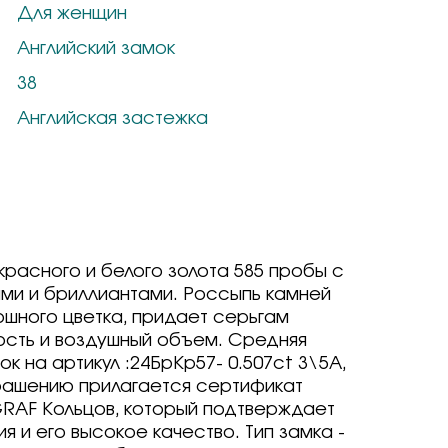
Для женщин
 Stones
ov
ov
Brilliant
бряные крылья
ье
a jewelry
ov
Английский замок
ovsky
ирные традиции
ерк
38
vsky
риал
ovsky
ov
ирные традиции
а
риал
ovsky
Английская застежка
e
Кольцов
ирные традиции
риал
ur
ovsky
Кольцов
 Stones
риал
ur
vsky
ika
Кольцов
а
Grace
taliano
 Stones
 Stones
 hills
e
ika
ika
 мед
красного и белого золота 585 пробы с
а
e
taliano
бро -30%
и и бриллиантами. Россыпь камней
iev
а
e
е драгоценные - 70%
шного цветка, придает серьгам
prezioso
ca
одерн
а
о -70%
сть и воздушный объем. Средняя
одерн
бро -70%
к на артикул :24БрКр57- 0.507сt 3\5А,
a jewelry
одерн
крашению прилагается сертификат
 бриллиант
Grace
GRAF Кольцов, который подтверждает
 бриллиант
я и его высокое качество. Тип замка -
vsky
чные