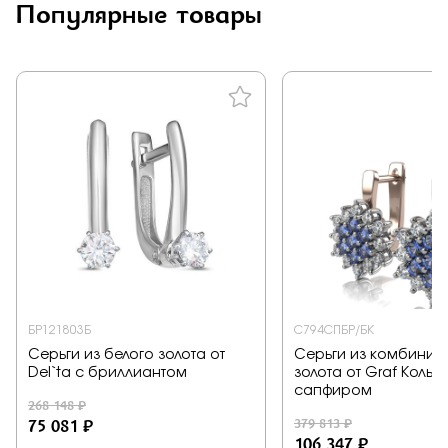
Популярные товары
Заказать
Подтверждаю, что я ознакомлен и согласен с условиями
политики конфиденциальности
Отправить
БР121803Б
С794СПБР/БК
Серьги из белого золота от
Серьги из комбинир
Del`ta с бриллиантом
золота от Graf Кольц
сапфиром
268 148 ₽
75 081 ₽
379 813 ₽
106 347 ₽