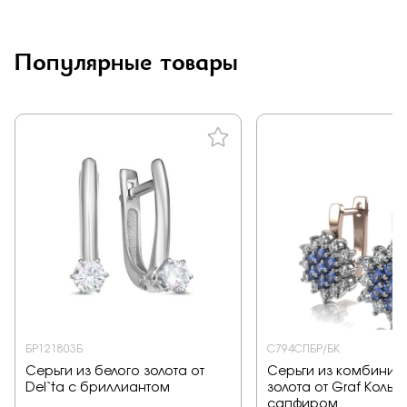
Заказать
Популярные товары
Подтверждаю, что я ознакомлен и согласен с условиями
политики конфиденциальности
Отправить
БР121803Б
С794СПБР/БК
Серьги из белого золота от
Серьги из комбинир
Del`ta с бриллиантом
золота от Graf Кольц
сапфиром