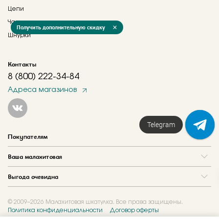
Цепи
Часы
Получить дополнительную скидку
Шнурки
Контакты
8 (800) 222-34-84
Адреса магазинов
Telegram
Покупателям
Вопрос и ответ
Ваша малахитовая
Доставка и оплата
О нас
Как купить в кредит
Выгода очевидна
Где купить
Как оформить заказ
Программа лояльности
Отзывы
Акции
Новости
© 2009–2026 Малахитовая шкатулка. Все права защищены.
Политика конфиденциальности
Договор оферты
Обмен и скупка
Журнал