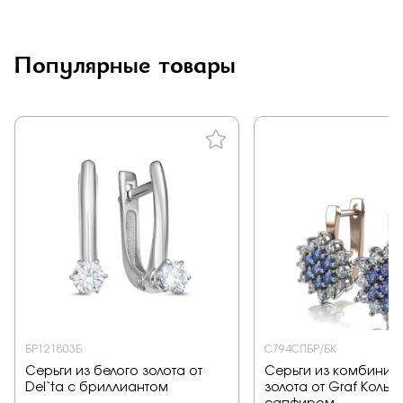
Популярные товары
БР121803Б
С794СПБР/БК
Серьги из белого золота от
Серьги из комбинир
Del`ta с бриллиантом
золота от Graf Кольц