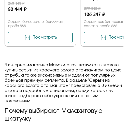
268 148 ₽
80 444 ₽
379 813 ₽
106 347 ₽
Серьги, белое золото, бриллиант,
Серьги, комбинированное
проба 585
сапфир, проба 585
Посмотреть
Посмотре
В интернет-магазине Малахитовая шкатулка вы можете
купить серьги из красного золота с танзанитом по цене
от руб., а также эксклюзивные модели от популярных
брендов премиум сегмента. В разделе "Серьги из
красного золота с танзанитом" представлено 0 изделий
с фото и подробным описанием, среди которых вы
точно подберете себе украшения по вашим
пожеланиям.
Почему выбирают Малахитовую
шкатулку