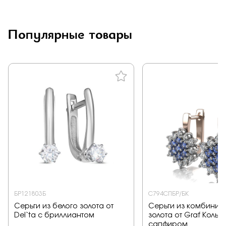
Заказать
Популярные товары
Подтверждаю, что я ознакомлен и согласен с условиями
политики конфиденциальности
Отправить
БР121803Б
С794СПБР/БК
Серьги из белого золота от
Серьги из комбинир
Del`ta с бриллиантом
золота от Graf Кольц
сапфиром