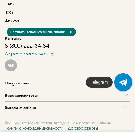
Цепи
Часы
Шнурки
Получить дополнительную скидку
Контакты
8 (800) 222-34-84
Адреса магазинов
Telegram
Покупателям
Вопрос и ответ
Ваша малахитовая
Доставка и оплата
О нас
Как купить в кредит
Выгода очевидна
Где купить
Как оформить заказ
Программа лояльности
Отзывы
Акции
Новости
© 2009–2026 Малахитовая шкатулка. Все права защищены.
Политика конфиденциальности
Договор оферты
Обмен и скупка
Журнал