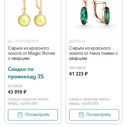
Заказать
Подтверждаю, что я ознакомлен и согласен с условиями
политики конфиденциальности
02-1-915-0700-010
20390314
Серьги из красного
Серьги из красного
золота от Magic Stones
золота от Лена томми с
Отправить
с кварцем
кварцем
Скидка по
147 225 ₽
41 223 ₽
промокоду 3%
52 333 ₽
43 959 ₽
Серьги, красное золото,
Серьги, красное золото,
кварц, проба 585
кварц, проба 585
Посмотреть
Посмотреть