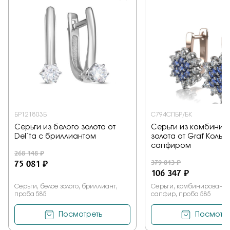
БР121803Б
С794СПБР/БК
Серьги из белого золота от
Серьги из комбинир
Del`ta с бриллиантом
золота от Graf Кольц
сапфиром
268 148 ₽
75 081 ₽
379 813 ₽
106 347 ₽
Серьги, белое золото, бриллиант,
Серьги, комбинированное
проба 585
сапфир, проба 585
Посмотреть
Посмотре