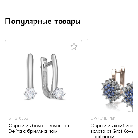
Заказать
Популярные товары
Подтверждаю, что я ознакомлен и согласен с условиями
политики конфиденциальности
Отправить
БР121803Б
С794СПБР/БК
Серьги из белого золота от
Серьги из комбинир
Del`ta с бриллиантом
золота от Graf Кольц
сапфиром