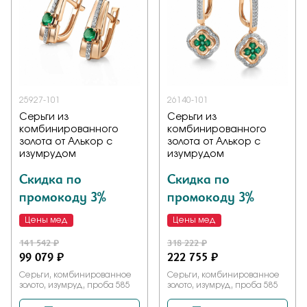
Заказать
Подтверждаю, что я ознакомлен и согласен с условиями
политики конфиденциальности
25927-101
26140-101
Серьги из
Серьги из
комбинированного
комбинированного
Отправить
золота от Алькор с
золота от Алькор с
изумрудом
изумрудом
Скидка по
Скидка по
промокоду 3%
промокоду 3%
Цены мед
Цены мед
141 542 ₽
318 222 ₽
99 079 ₽
222 755 ₽
Серьги, комбинированное
Серьги, комбинированное
золото, изумруд, проба 585
золото, изумруд, проба 585