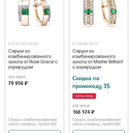
5-7157-103-2К-ИЗ
2-108666-00-01
Серьги из
Серьги из
комбинированного
комбинированного
золота от Rose Grace с
золота от Master Brilliant
изумрудом
с изумрудом
285 560 ₽
Скидка по
79 956 ₽
промокоду 3%
Цены мед
237 964 ₽
166 574 ₽
Серьги, комбинированное
Серьги, комбинированное
золото, изумруд, проба 585
золото, изумруд, проба 585