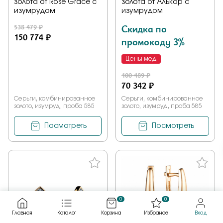
золота от Rose Grace с
золота от Алькор с
изумрудом
изумрудом
538 479 ₽
Скидка по
150 774 ₽
промокоду 3%
Цены мед
100 489 ₽
70 342 ₽
Серьги, комбинированное
Серьги, комбинированное
золото, изумруд, проба 585
золото, изумруд, проба 585
Посмотреть
Посмотреть
0
0
Главная
Каталог
Корзина
Избраное
Вход