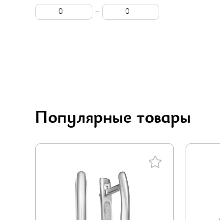
Carlin
Празиолит
Белый бриллиант
Родолит
Vesna
Рубин
Pokrovsky
Ситал
Rose Grace
Финифть
Jewelry hills
Цирконий
Dewi
Популярные товары
Цитрин
Berger
Шпинель
Лена томми
Эмаль
Grigoriev
Ювелирн. стекло
Primo prezioso
Муассанит
Era
Кварц синтетический
Синоним
Амазонит