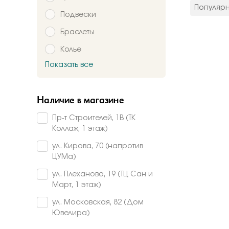
цвет мета
Популяр
Подвески
Красное
Комбинир
Браслеты
Белое
Колье
Подтверждаю,
Желтое
Красно-б
Показать все
Брошь
Бело-желт
Заказать
Часы
Наличие в магазине
Шнурки
Пр-т Строителей, 1В (ТК
Прочее
Коллаж, 1 этаж)
Пирсинг
ул. Кирова, 70 (напротив
ЦУМа)
ул. Плеханова, 19 (ТЦ Сан и
Март, 1 этаж)
ул. Московская, 82 (Дом
Ювелира)