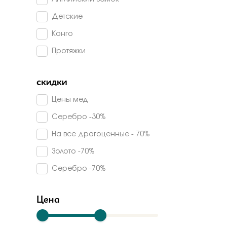
Жемчуг
Ювелирные традиции
Детские
Горный хрусталь
Kabarovsky
Конго
Жемчуг имитация
Империал
Протяжки
Кварц
Graf Кольцов
Керамика
De fleur
скидки
Кристалл сваровски
Радуга
Цены мед
Кристалл(мин.стекло)
Magic Stones
Серебро -30%
Лунный камень
Veronika
На все драгоценные - 70%
Нанокристалл
Stile Italiano
Золото -70%
Перламутр
Madde
Серебро -70%
Танзанит
Арина
Оникс
Цена
Plata
Опал
Арт-модерн
Турмалин