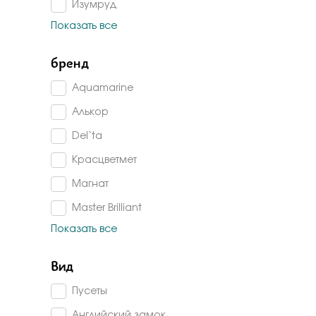
Изумруд
Показать все
Топаз лондон
Топаз
бренд
Сапфир г/т
Aquamarine
Аметист
Алькор
Сапфир корунд
Del`ta
Изумруд г/т
Красцветмет
Авантюрин
Магнат
Гранат
Master Brilliant
Раух-топаз
Показать все
Platina jewelry
Агат
Серебряные крылья
Вид
Малахит
Sokolov
Пусеты
Алпанит
Fidelis
Английский замок