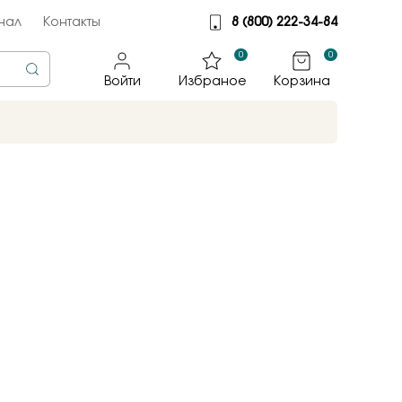
нал
Контакты
8 (800) 222-34-84
0
0
Войти
Избраное
Корзина
rine
тмет
illiant
jewelry
яные крылья
к
ные традиции
sky