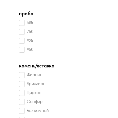
Бело-желт
проба
585
750
925
950
камень/вставка
Фианит
Бриллиант
Циркон
Сапфир
Без камней