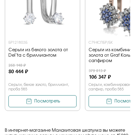
БР121803Б
С794СПБР/БК
Серьги из белого золота от
Серьги из комбинир
Del`ta с бриллиантом
золота от Graf Кольц
сапфиром
268 148 ₽
80 444 ₽
379 813 ₽
106 347 ₽
Серьги, белое золото, бриллиант,
Серьги, комбинированное
проба 585
сапфир, проба 585
Посмотреть
Посмотре
В интернет-магазине Малахитовая шкатулка вы можете