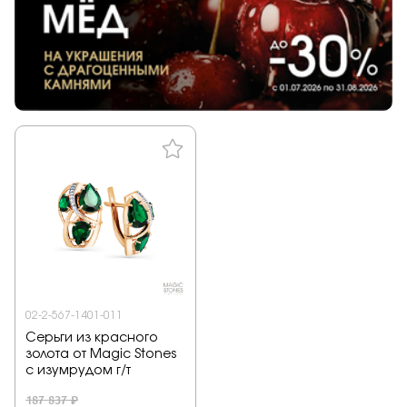
02-2-567-1401-011
Серьги из красного
золота от Magic Stones
с изумрудом г/т
187 837 ₽