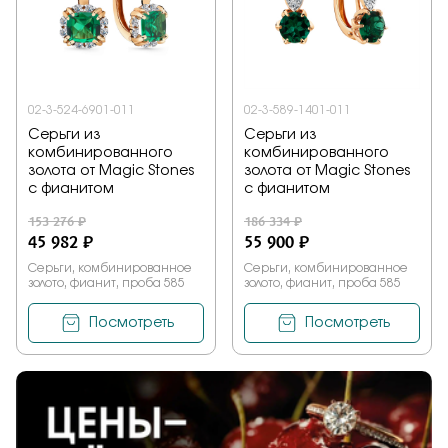
Заказать
02-3-524-6901-011
02-3-589-1401-011
Подтверждаю, что я ознакомлен и согласен с условиями
Серьги из
Серьги из
политики конфиденциальности
комбинированного
комбинированного
золота от Magic Stones
золота от Magic Stones
с фианитом
с фианитом
Отправить
153 276 ₽
186 334 ₽
45 982 ₽
55 900 ₽
Серьги, комбинированное
Серьги, комбинированное
золото, фианит, проба 585
золото, фианит, проба 585
Посмотреть
Посмотреть