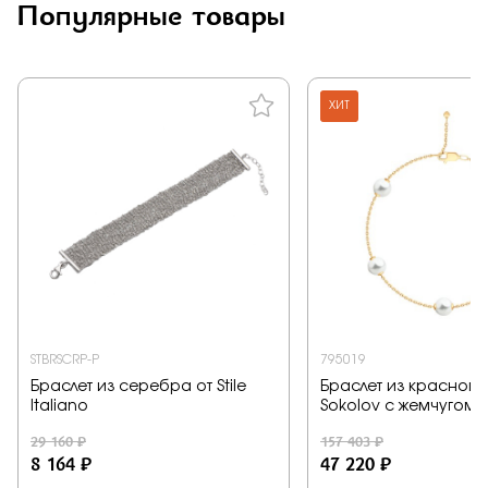
Популярные товары
Заказать
ХИТ
Подтверждаю, что я ознакомлен и согласен с условиями
политики конфиденциальности
Отправить
STBRSCRP-P
795019
Браслет из серебра от Stile
Браслет из красного 
Italiano
Sokolov с жемчугом
29 160 ₽
157 403 ₽
8 164 ₽
47 220 ₽