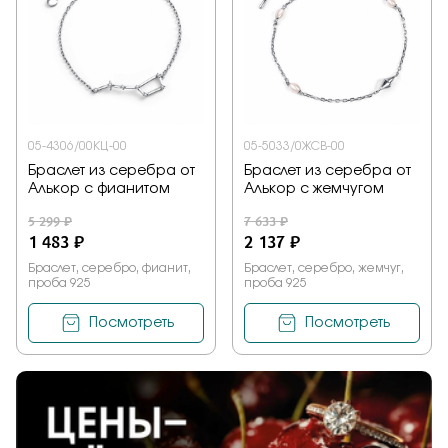
Заказать
Подтверждаю, что я ознакомлен и согласен с условиями
политики конфиденциальности
05-4306/00КЦ-00
05-5033/0ЖСВ-00
Браслет из серебра от
Браслет из серебра от
Алькор с фианитом
Алькор с жемчугом
Отправить
5 299 ₽
7 633 ₽
1 483 ₽
2 137 ₽
Браслет, серебро, фианит,
Браслет, серебро, жемчуг,
проба 925
проба 925
Посмотреть
Посмотреть