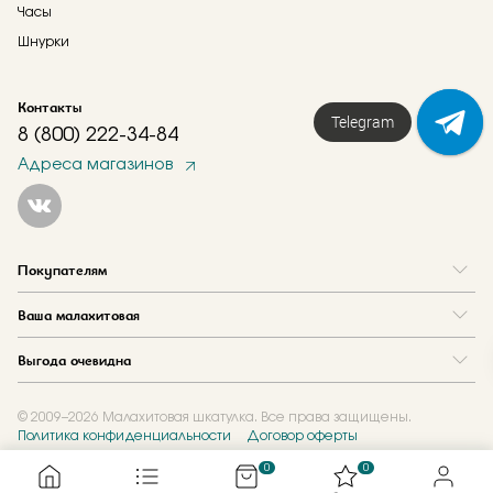
Часы
Шнурки
Контакты
Telegram
8 (800) 222-34-84
Адреса магазинов
Покупателям
Вопрос и ответ
Ваша малахитовая
Доставка и оплата
О нас
Как купить в кредит
Выгода очевидна
Где купить
Как оформить заказ
Программа лояльности
Отзывы
Акции
Новости
© 2009–2026 Малахитовая шкатулка. Все права защищены.
Политика конфиденциальности
Договор оферты
Обмен и скупка
Журнал
Подарочные сертификаты
0
0