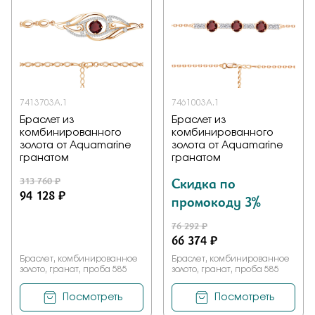
Заказать
Подтверждаю, что я ознакомлен и согласен с условиями
политики конфиденциальности
7413703А.1
7461003А.1
Браслет из
Браслет из
комбинированного
комбинированного
Отправить
золота от Aquamarine
золота от Aquamarine
гранатом
гранатом
313 760 ₽
Скидка по
94 128 ₽
промокоду 3%
76 292 ₽
66 374 ₽
Браслет, комбинированное
Браслет, комбинированное
золото, гранат, проба 585
золото, гранат, проба 585
Посмотреть
Посмотреть