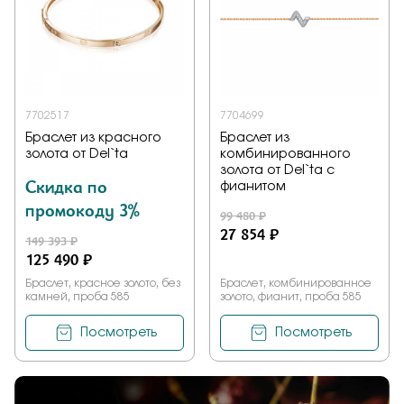
Заказать
Подтверждаю, что я ознакомлен и согласен с условиями
7702517
7704699
политики конфиденциальности
Браслет из красного
Браслет из
золота от Del`ta
комбинированного
золота от Del`ta с
Отправить
Скидка по
фианитом
промокоду 3%
99 480 ₽
27 854 ₽
149 393 ₽
125 490 ₽
Браслет, красное золото, без
Браслет, комбинированное
камней, проба 585
золото, фианит, проба 585
Посмотреть
Посмотреть