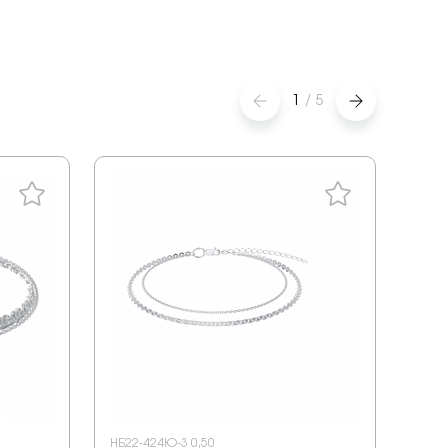
1
/
5
НБ22-424Ю-3 0,50
НБ22