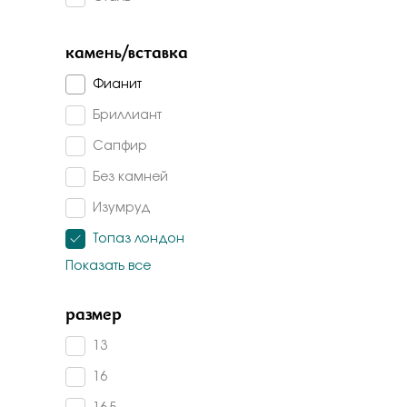
Бело-желт
камень/вставка
Фианит
Бриллиант
Сапфир
Без камней
Изумруд
Топаз лондон
Показать все
Топаз
Изумруд г/т
размер
Изумруд корунд
13
Гранат
16
Агат