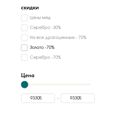
Серебряные крылья
Турмалин синтетический
скидки
45
Силверк
Топаз sky
Цены мед
Sokolov
Серебро -30%
Fidelis
На все драгоценные - 70%
Ювелирные традиции
Золото -70%
Kabarovsky
Серебро -70%
Империал
Радуга
Цена
Magic Stones
Veronika
Stile Italiano
Madde
Арт-модерн