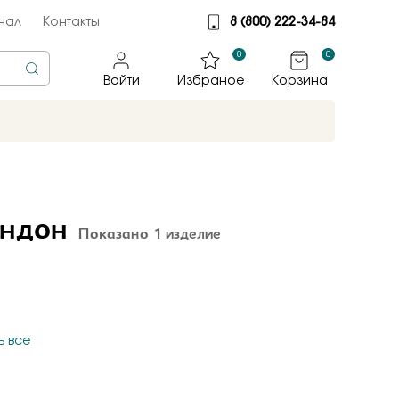
нал
Контакты
8 (800) 222-34-84
0
0
Войти
Избраное
Корзина
rine
тмет
ондон
Показано 1 изделие
illiant
jewelry
яные крылья
к
ь все
ные традиции
sky