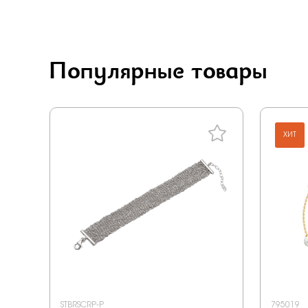
Carlin
Vesna
Rose Grace
Популярные товары
Jewelry hills
Berger
Grigoriev
ХИТ
Primo prezioso
Era
Happy for you
Anton smith
STBRSCRP-P
795019