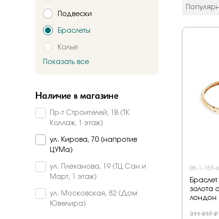
цвет мета
Популяр
Подвески
Красное
Комбинир
Браслеты
Белое
Колье
Подтверждаю,
Желтое
Красно-б
Показать все
Брошь
Бело-желт
Заказать
Часы
Наличие в магазине
Шнурки
Пр-т Строителей, 1В (ТК
Прочее
Коллаж, 1 этаж)
Пирсинг
ул. Кирова, 70 (напротив
ЦУМа)
ул. Плеханова, 19 (ТЦ Сан и
08-1-185-
Март, 1 этаж)
Браслет
золота 
ул. Московская, 82 (Дом
лондон
Ювелира)
311 017 ₽