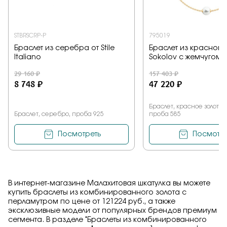
STBRSCRP-P
795019
Браслет из серебра от Stile
Браслет из красного 
Italiano
Sokolov с жемчугом
29 160 ₽
157 403 ₽
8 748 ₽
47 220 ₽
Браслет, красное золото, 
Браслет, серебро, проба 925
проба 585
Посмотреть
Посмотре
В интернет-магазине Малахитовая шкатулка вы можете
купить браслеты из комбинированного золота с
перламутром по цене от 121224 руб., а также
эксклюзивные модели от популярных брендов премиум
сегмента. В разделе "Браслеты из комбинированного