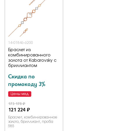
Заказать
Подтверждаю, что я ознакомлен и согласен с условиями
политики конфиденциальности
14-01846-6200
Браслет из
комбинированного
Отправить
золота от Kabarovsky с
бриллиантом
Скидка по
промокоду 3%
Цены мед
173 178 ₽
121 224 ₽
Браслет, комбинированное
золото, бриллиант, проба
585