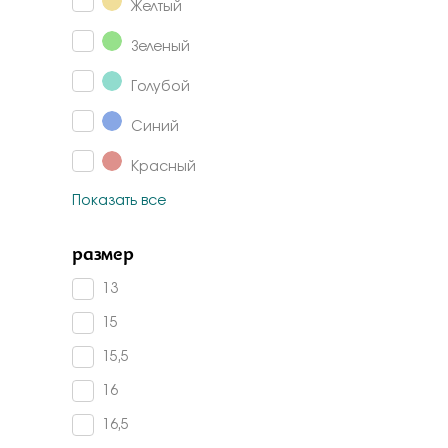
Желтый
Аметист
Зеленый
Сапфир корунд
Изумруд г/т
Голубой
Авантюрин
Синий
Гранат
Красный
Раух-топаз
Показать все
Коричневый
Агат
размер
Белый
Малахит
Черный
13
Алпанит
15
Жемчуг
Фиолетовый
15,5
Горный хрусталь
Розовый
16
Жемчуг имитация
Шампань
16,5
Карбон
Коньячный