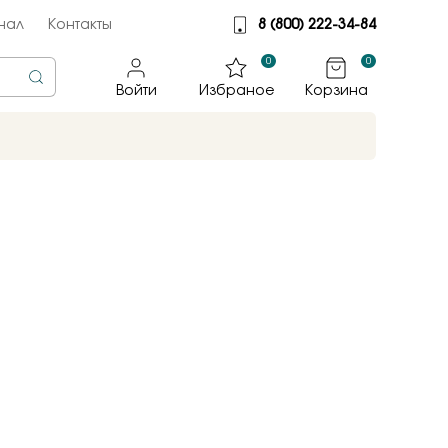
нал
Контакты
8 (800) 222-34-84
0
0
Войти
Избраное
Корзина
rine
тмет
illiant
jewelry
яные крылья
к
ные традиции
sky