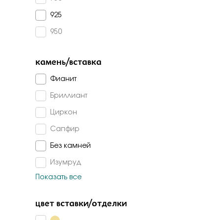
Бело-желт
925
950
камень/вставка
Фианит
Бриллиант
Циркон
Сапфир
Без камней
Изумруд
Показать все
Топаз лондон
Топаз
цвет вставки/отделки
Сапфир г/т