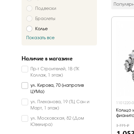
цвет мета
Популяр
Подвески
Красное
Комбинир
Браслеты
Белое
Колье
Подтверждаю,
Желтое
Красно-б
Показать все
Брошь
Бело-желт
Заказать
Часы
Наличие в магазине
Шнурки
Пр-т Строителей, 1В (ТК
Прочее
Коллаж, 1 этаж)
Пирсинг
ул. Кирова, 70 (напротив
ЦУМа)
ул. Плеханова, 19 (ТЦ Сан и
1101220-
Март, 1 этаж)
Кольцо 
фианит
ул. Московская, 82 (Дом
3 775 ₽
Ювелира)
1 05