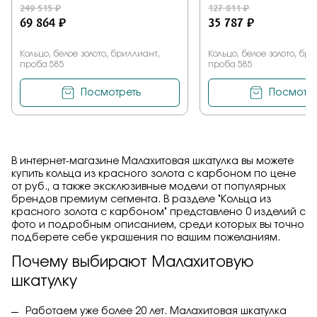
249 515 ₽
127 811 ₽
69 864 ₽
35 787 ₽
Кольцо, белое золото, бриллиант,
Кольцо, белое золото, бр
проба 585
проба 585
Посмотреть
Посмотре
В интернет-магазине Малахитовая шкатулка вы можете
купить кольца из красного золота с карбоном по цене
от руб., а также эксклюзивные модели от популярных
брендов премиум сегмента. В разделе "Кольца из
красного золота с карбоном" представлено 0 изделий с
фото и подробным описанием, среди которых вы точно
подберете себе украшения по вашим пожеланиям.
Почему выбирают Малахитовую
шкатулку
Работаем уже более 20 лет. Малахитовая шкатулка