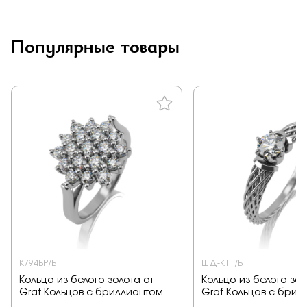
Заказать
Популярные товары
Подтверждаю, что я ознакомлен и согласен с условиями
политики конфиденциальности
Отправить
К794БР/Б
ШД-К11/Б
Кольцо из белого золота от
Кольцо из белого зол
Graf Кольцов с бриллиантом
Graf Кольцов с брил