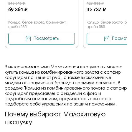
249 515 ₽
127 811 ₽
69 864 ₽
35 787 ₽
Кольцо, белое золото, бриллиант,
Кольцо, белое золото, бр
проба 585
проба 585
Посмотреть
Посмотре
В интернет-магазине Малахитовая шкатулка вы можете
купить кольца из комбинированного золота с сапфир
корундом по цене от руб., а также эксклюзивные
модели от популярных брендов премиум сегмента. В
разделе "Кольца из комбинированного золота с сапфир
корундом" представлено 0 изделий с фото и
подробным описанием, среди которых вы точно
подберете себе украшения по вашим пожеланиям.
Почему выбирают Малахитовую
шкатулку