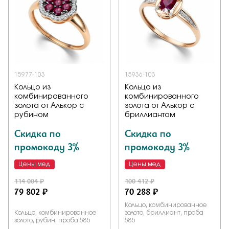
Заказать
Подтверждаю, что я ознакомлен и согласен с условиями
политики конфиденциальности
15977-103
15936-103
Кольцо из
Кольцо из
комбинированного
комбинированного
Отправить
золота от Алькор с
золота от Алькор с
рубином
бриллиантом
Скидка по
Скидка по
промокоду 3%
промокоду 3%
Цены мед
Цены мед
114 004 ₽
100 412 ₽
79 802 ₽
70 288 ₽
Кольцо, комбинированное
Кольцо, комбинированное
золото, бриллиант, проба
золото, рубин, проба 585
585