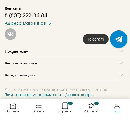
Контакты
8 (800) 222-34-84
Адреса магазинов
Telegram
Покупателям
Вопрос и ответ
Ваша малахитовая
Доставка и оплата
О нас
Как купить в кредит
Выгода очевидна
Где купить
Как оформить заказ
Программа лояльности
Отзывы
Акции
Новости
© 2009–2026 Малахитовая шкатулка. Все права защищены.
Политика конфиденциальности
Договор оферты
Обмен и скупка
Журнал
Подарочные сертификаты
0
0
Главная
Каталог
Корзина
Избраное
Вход
Created by