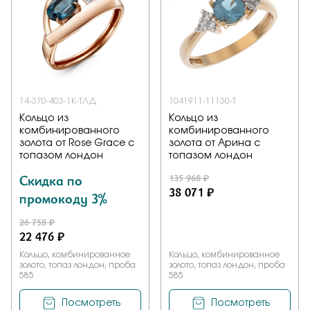
Заказать
Подтверждаю, что я ознакомлен и согласен с условиями
политики конфиденциальности
14-370-403-1К-ТЛД
1041911-11130-T
Кольцо из
Кольцо из
комбинированного
комбинированного
Отправить
золота от Rose Grace с
золота от Арина с
топазом лондон
топазом лондон
Скидка по
135 968 ₽
38 071 ₽
промокоду 3%
26 758 ₽
22 476 ₽
Кольцо, комбинированное
Кольцо, комбинированное
золото, топаз лондон, проба
золото, топаз лондон, проба
585
585
Посмотреть
Посмотреть