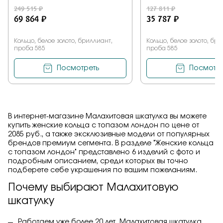
249 515 ₽
127 811 ₽
69 864 ₽
35 787 ₽
Кольцо, белое золото, бриллиант,
Кольцо, белое золото, бр
проба 585
проба 585
Посмотреть
Посмотре
В интернет-магазине Малахитовая шкатулка вы можете
купить женские кольца с топазом лондон по цене от
2085 руб., а также эксклюзивные модели от популярных
брендов премиум сегмента. В разделе "Женские кольца
с топазом лондон" представлено 6 изделий с фото и
подробным описанием, среди которых вы точно
подберете себе украшения по вашим пожеланиям.
Почему выбирают Малахитовую
шкатулку
Работаем уже более 20 лет. Малахитовая шкатулка