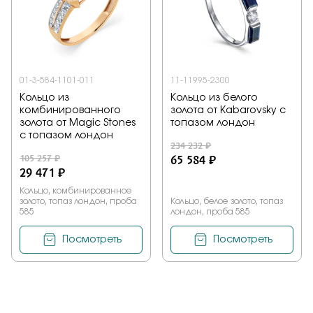
01-3-584-1101-011
11-11995-2300
Кольцо из
Кольцо из белого
комбинированного
золота от Kabarovsky с
золота от Magic Stones
топазом лондон
с топазом лондон
234 232 ₽
105 257 ₽
65 584 ₽
29 471 ₽
Кольцо, комбинированное
золото, топаз лондон, проба
Кольцо, белое золото, топаз
585
лондон, проба 585
Посмотреть
Посмотреть