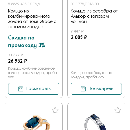
5-8839-403-1К-ТЛД
01-1778/00ТЛ-00
Кольцо из
Кольцо из серебра от
комбинированного
Алькор с топазом
золота от Rose Grace с
лондон
топазом лондон
7 447 ₽
Скидка по
2 085 ₽
промокоду 3%
31 622 ₽
26 562 ₽
Кольцо, комбинированное
золото, топаз лондон, проба
Кольцо, серебро, топаз
585
лондон, проба 925
Посмотреть
Посмотреть