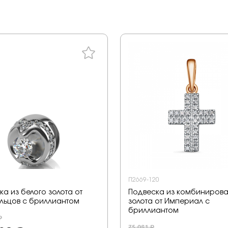
П2669-120
а из белого золота от
Подвеска из комбиниров
ольцов с бриллиантом
золота от Империал с
бриллиантом
₽
75 081 ₽