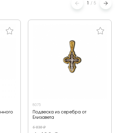
1
/
5
8075
010-
анного
Подвеска из серебра от
Под
Елизавета
золо
6 030 ₽
41 79