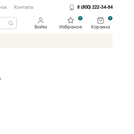
нал
Контакты
8 (800) 222-34-84
0
0
Войти
Избраное
Корзина
rine
тмет
я
illiant
jewelry
яные крылья
к
ные традиции
sky