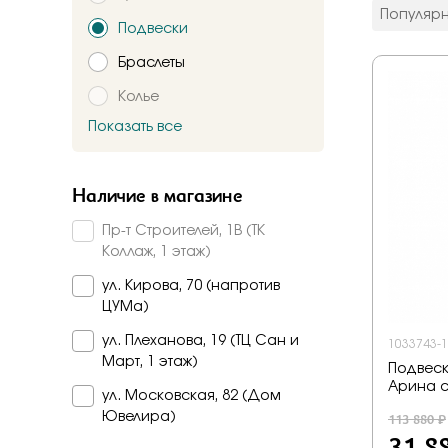
цвет мета
Популяр
Подвески
Красное
Комбинир
Браслеты
Белое
Колье
Подтверждаю,
Желтое
Красно-б
Показать все
Брошь
Бело-желт
Заказать
Часы
Наличие в магазине
Шнурки
Пр-т Строителей, 1В (ТК
Прочее
Коллаж, 1 этаж)
Пирсинг
ул. Кирова, 70 (напротив
ЦУМа)
ул. Плеханова, 19 (ТЦ Сан и
1033743-
Март, 1 этаж)
Подвеск
Арина 
ул. Московская, 82 (Дом
113 880 ₽
Ювелира)
31 8