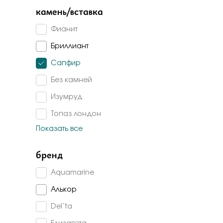
Бело-желт
камень/вставка
Фианит
Бриллиант
Сапфир
Без камней
Изумруд
Топаз лондон
Показать все
Топаз
Аметист
бренд
Изумруд г/т
Aquamarine
Гранат
Алькор
Раух-топаз
Del`ta
Агат