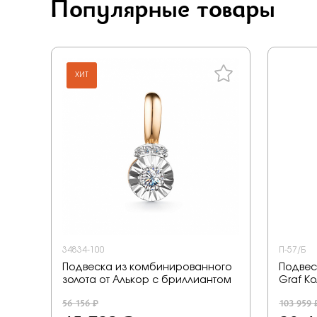
Популярные товары
ХИТ
34834-100
П-57/Б
Подвеска из комбинированного
Подвеск
золота от Алькор с бриллиантом
Graf К
56 156 ₽
103 959 