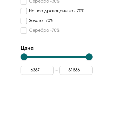
Серебро -30%
Турмалин синтетический
Veronika
На все драгоценные - 70%
Дерево граб
Madde
Золото -70%
Топаз swiss
Арина
Серебро -70%
Арт-модерн
Цена
Carlin
Vesna
Rose Grace
Dewi
Berger
Лена томми
Grigoriev
Primo prezioso
Era