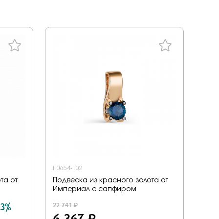
ал
tones
a
енциальности
liano
дерн
ace
ills
v
ezioso
П0654-102
та от
Подвеска из красного золота от
or you
Империал с сапфиром
mith
 3%
22 741 ₽
6 367 ₽