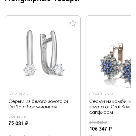
БР121803Б
С794СПБР/БК
Серьги из белого золота от
Серьги из комбинир
Del`ta с бриллиантом
золота от Graf Кольц
сапфиром
268 148 ₽
75 081 ₽
379 813 ₽
106 347 ₽