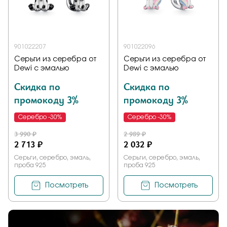
Заказать
901022207
901022096
Серьги из серебра от
Серьги из серебра от
Подтверждаю, что я ознакомлен и согласен с условиями
Dewi с эмалью
Dewi с эмалью
политики конфиденциальности
Скидка по
Скидка по
промокоду 3%
промокоду 3%
Отправить
Серебро -30%
Серебро -30%
3 990 ₽
2 989 ₽
2 713 ₽
2 032 ₽
Серьги, серебро, эмаль,
Серьги, серебро, эмаль,
проба 925
проба 925
Посмотреть
Посмотреть