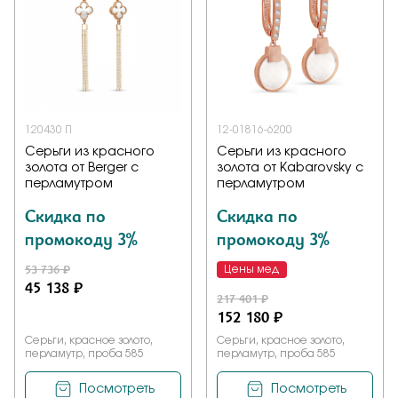
Заказать
Подтверждаю, что я ознакомлен и согласен с условиями
политики конфиденциальности
120430 П
12-01816-6200
Серьги из красного
Серьги из красного
золота от Berger с
золота от Kabarovsky с
Отправить
перламутром
перламутром
Скидка по
Скидка по
промокоду 3%
промокоду 3%
53 736 ₽
Цены мед
45 138 ₽
217 401 ₽
152 180 ₽
Серьги, красное золото,
Серьги, красное золото,
перламутр, проба 585
перламутр, проба 585
Посмотреть
Посмотреть