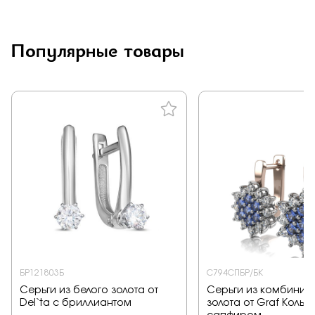
Популярные товары
БР121803Б
С794СПБР/БК
Серьги из белого золота от
Серьги из комбинир
Del`ta с бриллиантом
золота от Graf Кольц