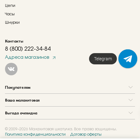
Цепи
Часы
Шнурки
Контакты
8 (800) 222-34-84
Адреса магазинов
Telegram
Покупателям
Вопрос и ответ
Ваша малахитовая
Доставка и оплата
О нас
Как купить в кредит
Выгода очевидна
Где купить
Как оформить заказ
Программа лояльности
Отзывы
Акции
Новости
© 2009–2026 Малахитовая шкатулка. Все права защищены.
Политика конфиденциальности
Договор оферты
Обмен и скупка
Журнал