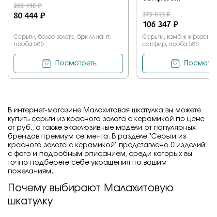
268 148 ₽
80 444 ₽
379 813 ₽
106 347 ₽
Серьги, белое золото, бриллиант,
Серьги, комбинированное
проба 585
сапфир, проба 585
Посмотреть
Посмотре
В интернет-магазине Малахитовая шкатулка вы можете
купить серьги из красного золота с керамикой по цене
от руб., а также эксклюзивные модели от популярных
брендов премиум сегмента. В разделе "Серьги из
красного золота с керамикой" представлено 0 изделий
с фото и подробным описанием, среди которых вы
точно подберете себе украшения по вашим
пожеланиям.
Почему выбирают Малахитовую
шкатулку