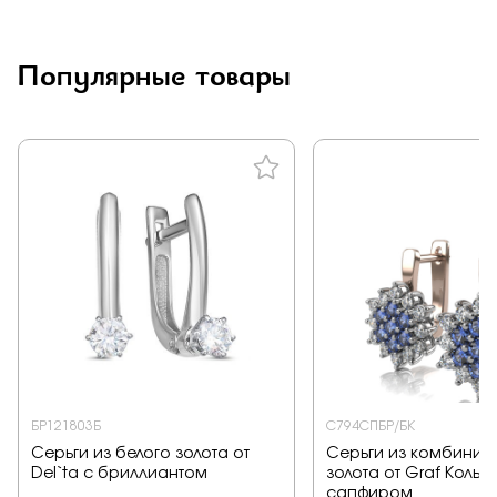
Заказать
Популярные товары
Подтверждаю, что я ознакомлен и согласен с условиями
политики конфиденциальности
Отправить
БР121803Б
С794СПБР/БК
Серьги из белого золота от
Серьги из комбинир
Del`ta с бриллиантом
золота от Graf Кольц
сапфиром