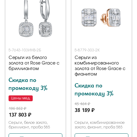
5-7643-103ИНВ-2Б
5-8779-303-2К
Серьги из белого
Серьги из
золота от Rose Grace с
комбинированного
бриллиантом
золота от Rose Grace с
фианитом
Скидка по
Скидка по
промокоду 3%
промокоду 3%
Цены мед
45 464 ₽
196 862 ₽
38 189 ₽
137 803 ₽
Серьги, белое золото,
Серьги, комбинированное
бриллиант, проба 585
золото, фианит, проба 585