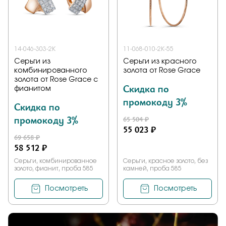
14-046-303-2К
11-068-010-2К-55
Серьги из
Серьги из красного
комбинированного
золота от Rose Grace
золота от Rose Grace с
Скидка по
фианитом
промокоду 3%
Скидка по
промокоду 3%
65 504 ₽
55 023 ₽
69 658 ₽
58 512 ₽
Серьги, комбинированное
Серьги, красное золото, без
золото, фианит, проба 585
камней, проба 585
Посмотреть
Посмотреть