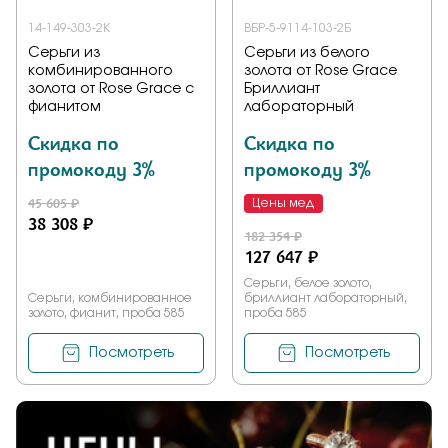
14-149-303-2К
ВБР-5-9114-103-2Б
Серьги из
Серьги из белого
комбинированного
золота от Rose Grace
золота от Rose Grace с
Бриллиант
фианитом
лабораторный
Скидка по
Скидка по
промокоду 3%
промокоду 3%
45 605 ₽
Цены мед
38 308 ₽
182 354 ₽
127 647 ₽
Серьги, белое золото,
Серьги, комбинированное
бриллиант лабораторный,
золото, фианит, проба 585
проба 585
Посмотреть
Посмотреть