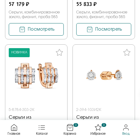
57 179 ₽
55 833 ₽
Серьги, комбинированное
Серьги, комбинированное
золото, фианит, проба 585
золото, фианит, проба 585
Посмотреть
Посмотреть
НОВИНКА
5-8784-303-2К
2-394-103И2К
Серьги из
Серьги из
комбинированного
комбинированного
0
0
золота от Rose Grace с
золота от Rose Grace с
Главная
Каталог
Корзина
Избраное
Вход
фианитом
бриллиантом