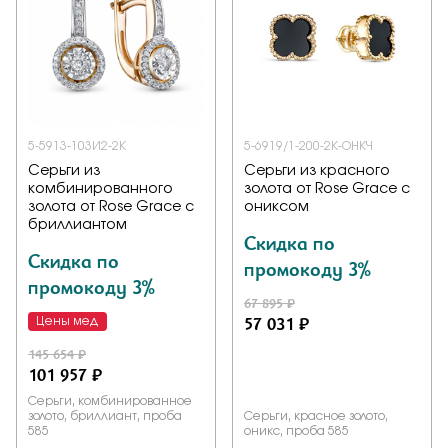
Заказать
Подтверждаю, что я ознакомлен и согласен с условиями
политики конфиденциальности
5-5913-103И2-2К
5-6919/1-200-2К-ОНКЧ
Серьги из
Серьги из красного
комбинированного
золота от Rose Grace с
Отправить
золота от Rose Grace с
ониксом
бриллиантом
Скидка по
Скидка по
промокоду 3%
промокоду 3%
67 895 ₽
57 031 ₽
Цены мед
145 654 ₽
101 957 ₽
Серьги, комбинированное
золото, бриллиант, проба
Серьги, красное золото,
585
оникс, проба 585