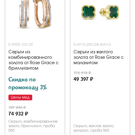
5-5955-103-2К
5-6919-200-2Ж-МАЛХ
Серьги из
Серьги из желтого
комбинированного
золота от Rose Grace с
золота от Rose Grace с
малахитом
бриллиантом
176 418 ₽
Скидка по
49 397 ₽
промокоду 3%
Цены мед
107 046 ₽
74 932 ₽
Серьги, комбинированное
золото, бриллиант, проба
Серьги, желтое золото,
585
малахит, проба 585