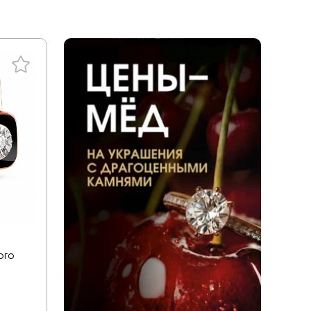
ал
tones
a
енциальности
liano
дерн
ace
ills
v
ezioso
ого
or you
mith