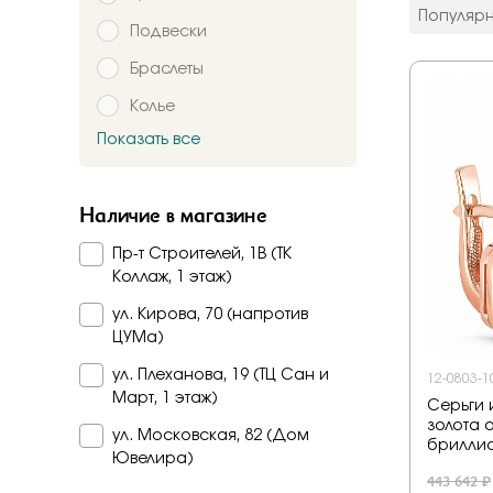
цвет мета
Популяр
Подвески
Красное
Комбинир
Браслеты
Белое
Колье
Подтверждаю,
Желтое
Красно-б
Показать все
Брошь
Бело-желт
Заказать
Часы
Наличие в магазине
Шнурки
Пр-т Строителей, 1В (ТК
Прочее
Коллаж, 1 этаж)
Пирсинг
ул. Кирова, 70 (напротив
ЦУМа)
ул. Плеханова, 19 (ТЦ Сан и
12-0803-1
Март, 1 этаж)
Серьги 
золота о
ул. Московская, 82 (Дом
брилли
Ювелира)
443 642 ₽