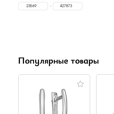
Carlin
Празиолит
Белый бриллиант
Родолит
Vesna
Рубин
Pokrovsky
Ситал
Rose Grace
Финифть
Jewelry hills
Цирконий
Dewi
Популярные товары
Цитрин
Berger
Шпинель
Лена томми
Эмаль
Grigoriev
Ювелирн. стекло
Primo prezioso
Муассанит
Era
Кварц синтетический
Синоним
Амазонит