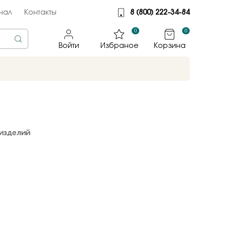
нал
Контакты
8 (800) 222-34-84
0
0
Войти
Избраное
Корзина
rine
тмет
изделий
illiant
jewelry
яные крылья
к
ные традиции
sky