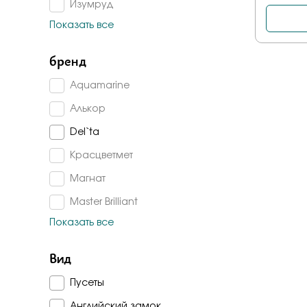
Изумруд
Показать все
Топаз лондон
Топаз
бренд
Сапфир г/т
Aquamarine
Аметист
Алькор
Сапфир корунд
Del`ta
Изумруд г/т
Красцветмет
Авантюрин
Магнат
Гранат
Master Brilliant
Раух-топаз
Показать все
Platina jewelry
Агат
Серебряные крылья
Вид
Малахит
Sokolov
Пусеты
Алпанит
Fidelis
Английский замок