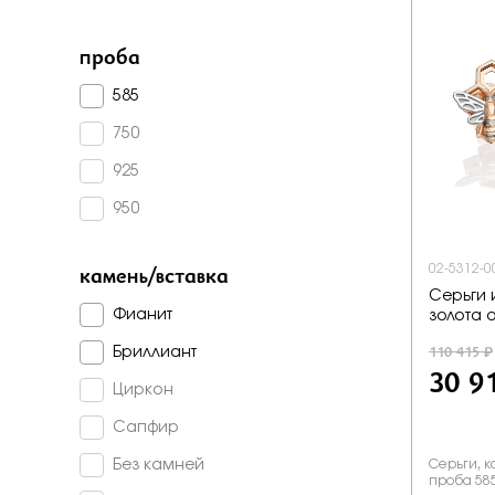
Бело-желт
проба
585
750
925
950
камень/вставка
02-5312-0
Серьги 
Фианит
золота о
110 415 ₽
Бриллиант
30 9
Циркон
Сапфир
Без камней
Серьги, к
проба 58