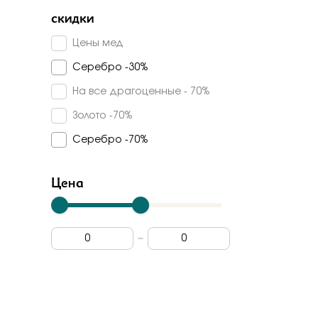
Серебряные крылья
Куб. цирконий
скидки
45
Силверк
Турмалин синтетический
Цены мед
Sokolov
Топаз sky
Серебро -30%
Fidelis
На все драгоценные - 70%
Ювелирные традиции
Золото -70%
Kabarovsky
Серебро -70%
Империал
Радуга
Цена
Magic Stones
Veronika
Stile Italiano
Madde
Арт-модерн