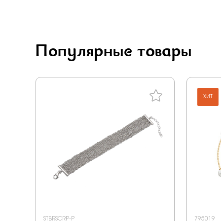
Carlin
Vesna
Rose Grace
Популярные товары
Jewelry hills
Berger
Grigoriev
ХИТ
Primo prezioso
Era
Happy for you
Anton smith
STBRSCRP-P
795019