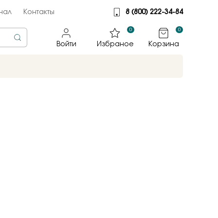
нал
Контакты
8 (800) 222-34-84
0
0
Войти
Избраное
Корзина
rine
тмет
illiant
jewelry
яные крылья
к
ные традиции
sky