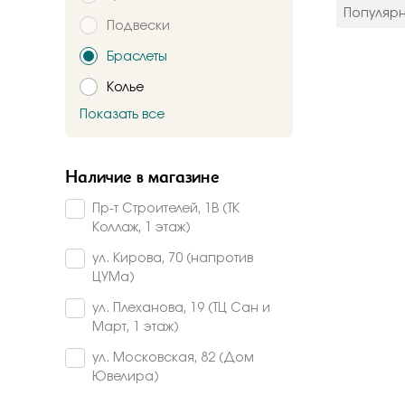
цвет мета
Популяр
Подвески
Красное
Комбинир
Браслеты
Белое
Колье
Подтверждаю,
Желтое
Красно-б
Показать все
Брошь
Бело-желт
Заказать
Часы
Наличие в магазине
Шнурки
Пр-т Строителей, 1В (ТК
Прочее
Коллаж, 1 этаж)
Пирсинг
ул. Кирова, 70 (напротив
ЦУМа)
ул. Плеханова, 19 (ТЦ Сан и
Март, 1 этаж)
ул. Московская, 82 (Дом
Ювелира)