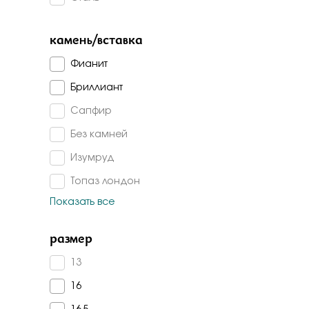
Бело-желт
камень/вставка
Фианит
Бриллиант
Сапфир
Без камней
Изумруд
Топаз лондон
Показать все
Топаз
Изумруд г/т
размер
Изумруд корунд
13
Гранат
16
Агат