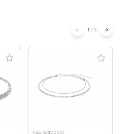
1
/
5
НБ22-424Ю-3 0,50
НБ22