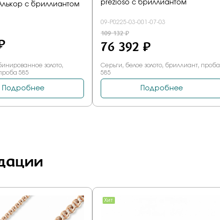
дации