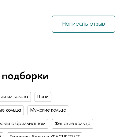
на обручальные
е драгоценные - 70%
о -70%
 мед
Написать отзыв
бро -70%
бро -30%
е драгоценные - 70%
о -70%
бро -70%
 подборки
ги из золота
Цепи
е кольца
Мужские кольца
рьги с бриллиантом
Женские кольца