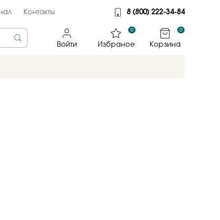
нал
Контакты
8 (800) 222-34-84
0
0
Войти
Избраное
Корзина
rine
тмет
illiant
jewelry
яные крылья
к
ные традиции
sky