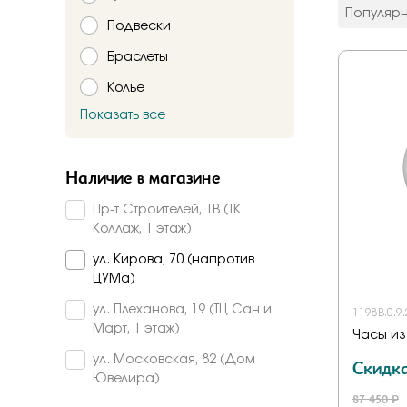
цвет мета
Популяр
Подвески
Красное
Комбинир
Браслеты
Белое
Колье
Подтверждаю,
Желтое
Красно-б
Показать все
Брошь
Бело-желт
Заказать
Часы
Наличие в магазине
Шнурки
Пр-т Строителей, 1В (ТК
Прочее
Коллаж, 1 этаж)
Пирсинг
ул. Кирова, 70 (напротив
ЦУМа)
ул. Плеханова, 19 (ТЦ Сан и
1198B.0.9
Март, 1 этаж)
Часы из
ул. Московская, 82 (Дом
Скидк
Ювелира)
87 450 ₽