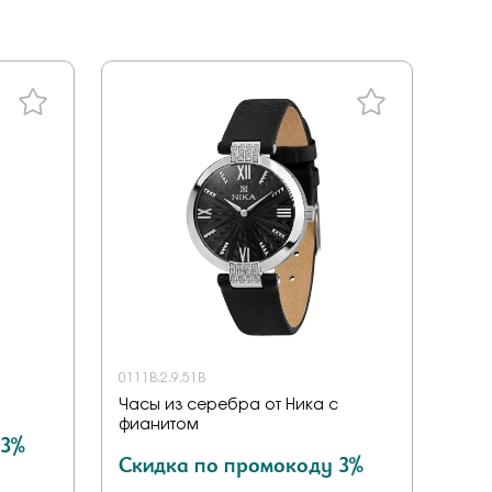
ал
tones
a
енциальности
liano
дерн
ace
ills
v
ezioso
0111B.2.9.51B
Часы из серебра от Ника с
or you
фианитом
 3%
mith
Скидка по промокоду 3%