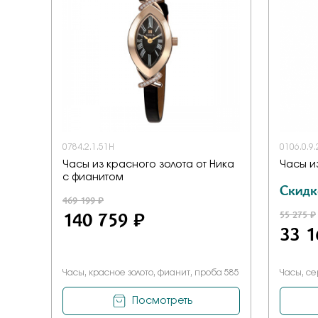
0784.2.1.51H
0106.0.9
Часы из красного золота от Ника
Часы и
с фианитом
Скидк
469 199 ₽
140 759 ₽
55 275 ₽
33 1
Часы, красное золото, фианит, проба 585
Часы, се
Посмотреть