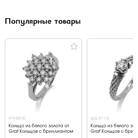
Заказать
Популярные товары
Подтверждаю, что я ознакомлен и согласен с условиями
политики конфиденциальности
Отправить
К794БР/Б
ШД-К11/Б
Кольцо из белого золота от
Кольцо из белого зол
Graf Кольцов с бриллиантом
Graf Кольцов с брил