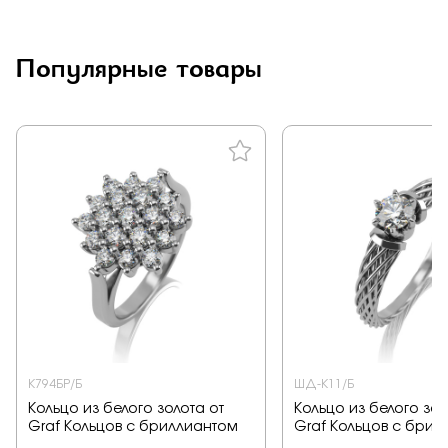
Заказать
Популярные товары
Подтверждаю, что я ознакомлен и согласен с условиями
политики конфиденциальности
Отправить
К794БР/Б
ШД-К11/Б
Кольцо из белого золота от
Кольцо из белого зол
Graf Кольцов с бриллиантом
Graf Кольцов с брил