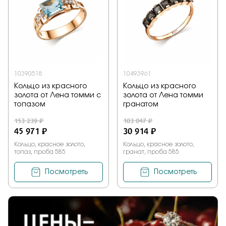
Заказать
Подтверждаю, что я ознакомлен и согласен с условиями
политики конфиденциальности
10390518
10493961
Кольцо из красного
Кольцо из красного
золота от Лена томми с
золота от Лена томми
Отправить
топазом
гранатом
153 239 ₽
103 047 ₽
45 971 ₽
30 914 ₽
Кольцо, красное золото,
Кольцо, красное золото,
топаз, проба 585
гранат, проба 585
Посмотреть
Посмотреть