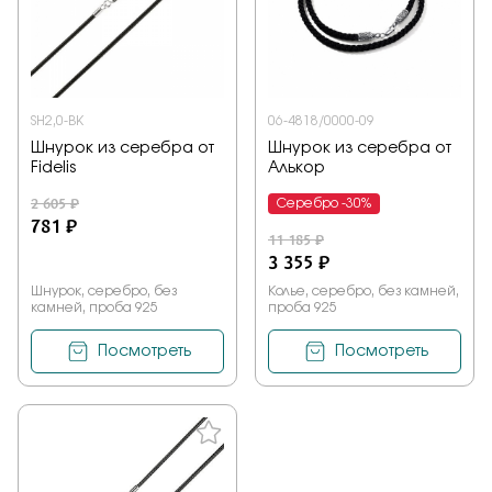
Заказать
SH2,0-BK
06-4818/0000-09
Подтверждаю, что я ознакомлен и согласен с условиями
Шнурок из серебра от
Шнурок из серебра от
политики конфиденциальности
Fidelis
Алькор
2 605 ₽
Серебро -30%
Отправить
781 ₽
11 185 ₽
3 355 ₽
Шнурок, серебро, без
Колье, серебро, без камней,
камней, проба 925
проба 925
Посмотреть
Посмотреть