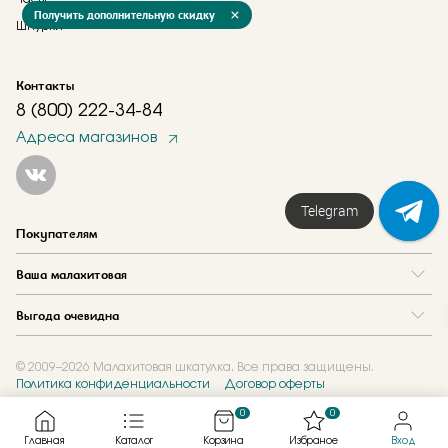
Получить дополнительную скидку
Шнурки
Контакты
8 (800) 222-34-84
Адреса магазинов
Telegram
Покупателям
Вопрос и ответ
Ваша малахитовая
Доставка и оплата
О нас
Как купить в кредит
Выгода очевидна
Где купить
Как оформить заказ
Программа лояльности
Отзывы
Акции
Новости
© 2009–2026 Малахитовая шкатулка. Все права защищены.
Политика конфиденциальности
Договор оферты
Обмен и скупка
Журнал
Подарочные сертификаты
0
0
Главная
Каталог
Корзина
Избраное
Вход