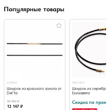
Популярные товары
070039
90012КЛ
Шнурок из красного золота от
Шнурок из серебра 
Del`ta
Елизавета
40 492 ₽
Скидка по промо
12 147 ₽