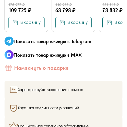
176 977 ₽
110 966 ₽
281 543 ₽
109 725 ₽
68 798 ₽
78 832 ₽
В корзину
В корзину
В кор
Показать товар вживую в Telegram
Показать товар вживую в MAX
Намекнуть о подарке
Зарезервируйте украшение в салоне
Гарантия подлинности украшений
Расширенное сервисное обслуживание