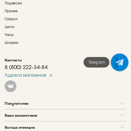
Подвески
Прочее
Серьги
Цепи
Часы
Шнурки
Контакты
Напишите нам!
8 (800) 222-34-84
Адреса магазинов
Покупателям
Вопрос и ответ
Ваша малахитовая
Доставка и оплата
О нас
Как купить в кредит
Выгода очевидна
Где купить
Как оформить заказ