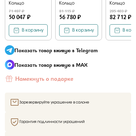
Кольцо
Кольцо
Кольцо
71 497 ₽
81 115 ₽
295 403 ₽
50 047 ₽
56 780 ₽
82 712 ₽
В корзину
В корзину
В кор
Показать товар вживую в Telegram
Показать товар вживую в MAX
Намекнуть о подарке
Зарезервируйте украшение в салоне
Гарантия подлинности украшений