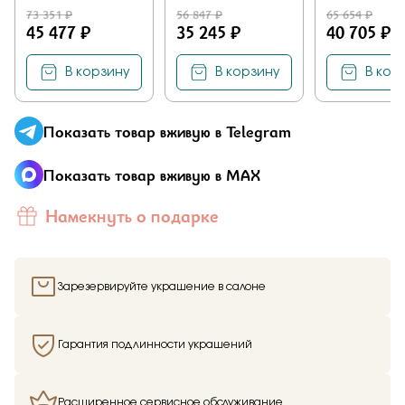
73 351 ₽
56 847 ₽
65 654 ₽
45 477 ₽
35 245 ₽
40 705 ₽
В корзину
В корзину
В кор
Показать товар вживую в Telegram
Показать товар вживую в MAX
Намекнуть о подарке
Зарезервируйте украшение в салоне
Гарантия подлинности украшений
Расширенное сервисное обслуживание