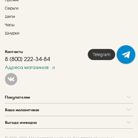
Прочее
Серьги
Цепи
Часы
Шнурки
Контакты
Напишите нам!
Telegram
8 (800) 222-34-84
Адреса магазинов
Покупателям
Вопрос и ответ
Ваша малахитовая
Доставка и оплата
О нас
Как купить в кредит
Выгода очевидна
Где купить
Как оформить заказ
Программа лояльности
Отзывы