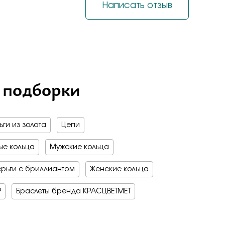
на обручальные
Написать отзыв
е драгоценные - 70%
о -70%
 мед
бро -70%
бро -30%
е драгоценные - 70%
о -70%
бро -70%
 подборки
ги из золота
Цепи
е кольца
Мужские кольца
рьги с бриллиантом
Женские кольца
Р
Браслеты бренда КРАСЦВЕТМЕТ