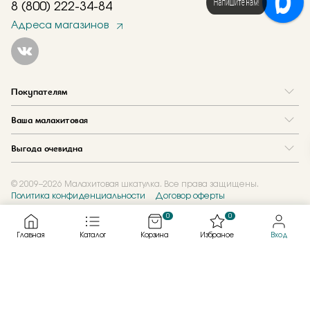
Напишите нам!
8 (800) 222-34-84
Адреса магазинов
Покупателям
Вопрос и ответ
Ваша малахитовая
Доставка и оплата
О нас
Как купить в кредит
Выгода очевидна
Где купить
Как оформить заказ
Программа лояльности
Отзывы
Акции
Новости
© 2009–2026 Малахитовая шкатулка. Все права защищены.
Политика конфиденциальности
Договор оферты
Обмен и скупка
Журнал
Подарочные сертификаты
0
0
Главная
Каталог
Корзина
Избраное
Вход
Created by
Каталог