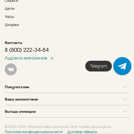
Серьги
Цепи
Часы
Шнурки
Контакты
8 (800) 222-34-84
Адреса магазинов
Telegram
Покупателям
Вопрос и ответ
Ваша малахитовая
Доставка и оплата
О нас
Как купить в кредит
Выгода очевидна
Где купить
Как оформить заказ
Программа лояльности
Отзывы
Акции
Новости
© 2009–2026 Малахитовая шкатулка. Все права защищены.
Политика конфиденциальности
Договор оферты
Обмен и скупка
Журнал