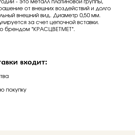
одий - это металл платиновой группы,
Grace
томми
vsky
с
ашение от внешних воздействий и долго
 hills
iev
Grace
ие
ьный внешний вид. Диаметр 0,50 мм.
prezioso
 hills
а
лируется за счет цепочной вставки.
о брендом "КРАСЦВЕТМЕТ".
томми
iev
томми
 мед
prezioso
iev
бро -30%
prezioso
а
авки входит:
е драгоценные - 70%
феевъ
йский замок
о -70%
ним
ним
ративные
бро -70%
тва
a jewelry
a jewelry
льманская
ю покупку
ративные
ы
 мед
йский замок
бро -30%
ие
е драгоценные - 70%
 мед
о -70%
жки
бро -30%
бро -70%