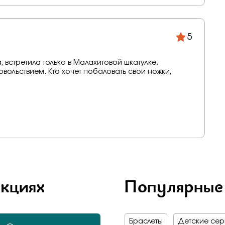
5
 встретила только в Малахитовой шкатулке.
овольствием. Кто хочет побаловать свои ножки,
акциях
Популярные
Браслеты
Детские серь