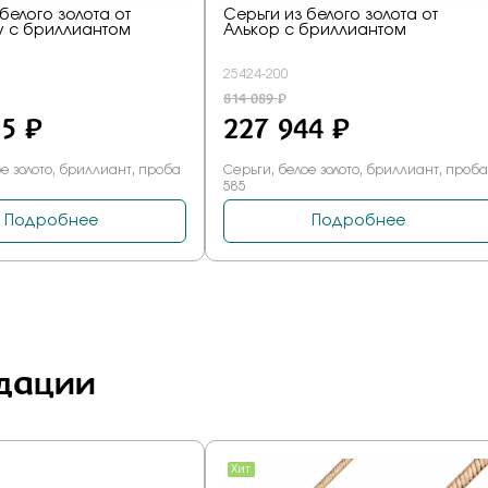
дации