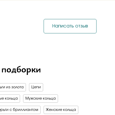
на обручальные
е драгоценные - 70%
о -70%
 мед
бро -70%
бро -30%
Написать отзыв
е драгоценные - 70%
о -70%
бро -70%
 подборки
ги из золота
Цепи
е кольца
Мужские кольца
рьги с бриллиантом
Женские кольца